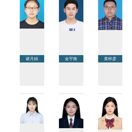
诸月娟
金宇衡
黄梓彦