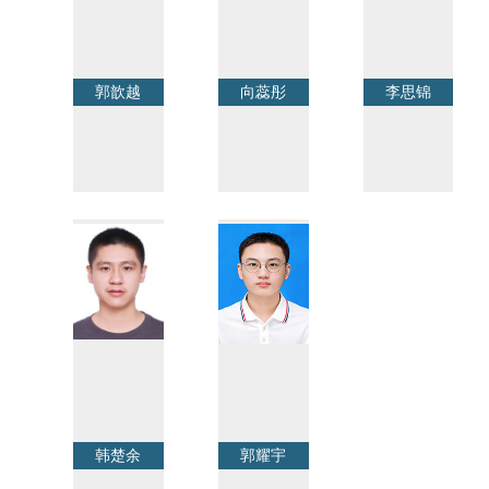
郭歆越
向蕊彤
李思锦
韩楚余
郭耀宇